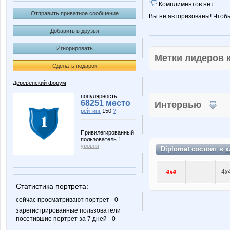
Комплиментов нет.
Отправить приватное сообщение
Вы не авторизованы! Чтоб
Добавить в друзья
Игнорировать
Метки лидеров
Сделать подарок
Деревенский форум
популярность:
68251 место
Интервью
рейтинг
150
?
Привилегированный
пользователь
1
уровня
Diplomat состоит в
к
4x
Статистика портрета:
сейчас просматривают портрет - 0
зарегистрированные пользователи
посетившие портрет за 7 дней - 0